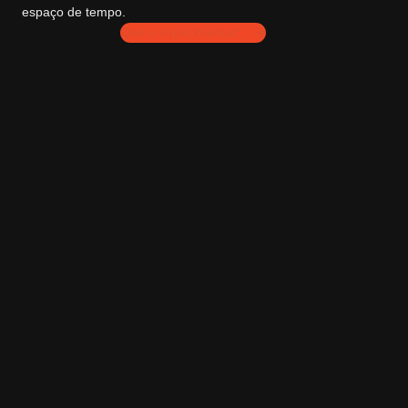
espaço de tempo.
Quero experimentar!
BENEFÍCIOS DA
ELETROESTIMULAÇÃ